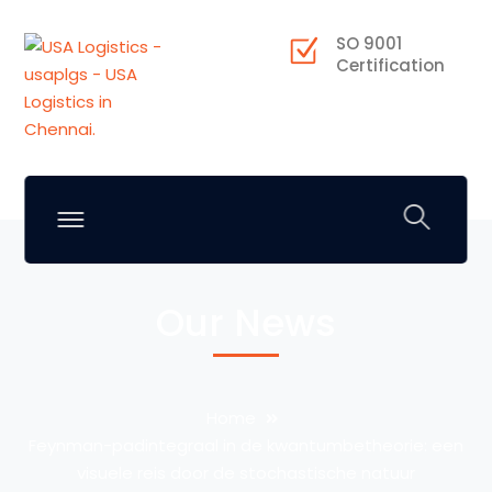
SO 9001
Certification
Our News
Home
Feynman-padintegraal in de kwantumbetheorie: een
visuele reis door de stochastische natuur