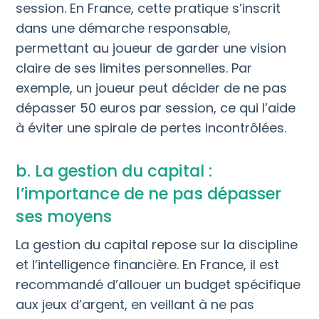
session. En France, cette pratique s’inscrit
dans une démarche responsable,
permettant au joueur de garder une vision
claire de ses limites personnelles. Par
exemple, un joueur peut décider de ne pas
dépasser 50 euros par session, ce qui l’aide
à éviter une spirale de pertes incontrôlées.
b. La gestion du capital :
l’importance de ne pas dépasser
ses moyens
La gestion du capital repose sur la discipline
et l’intelligence financière. En France, il est
recommandé d’allouer un budget spécifique
aux jeux d’argent, en veillant à ne pas