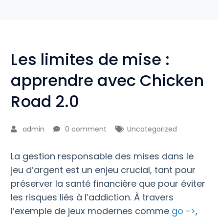
Les limites de mise :
apprendre avec Chicken
Road 2.0
admin
0 comment
Uncategorized
La gestion responsable des mises dans le
jeu d’argent est un enjeu crucial, tant pour
préserver la santé financière que pour éviter
les risques liés à l’addiction. À travers
l’exemple de jeux modernes comme
go ->
,