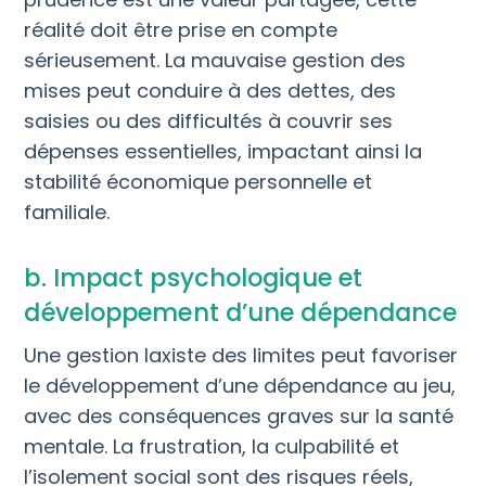
réalité doit être prise en compte
sérieusement. La mauvaise gestion des
mises peut conduire à des dettes, des
saisies ou des difficultés à couvrir ses
dépenses essentielles, impactant ainsi la
stabilité économique personnelle et
familiale.
b. Impact psychologique et
développement d’une dépendance
Une gestion laxiste des limites peut favoriser
le développement d’une dépendance au jeu,
avec des conséquences graves sur la santé
mentale. La frustration, la culpabilité et
l’isolement social sont des risques réels,