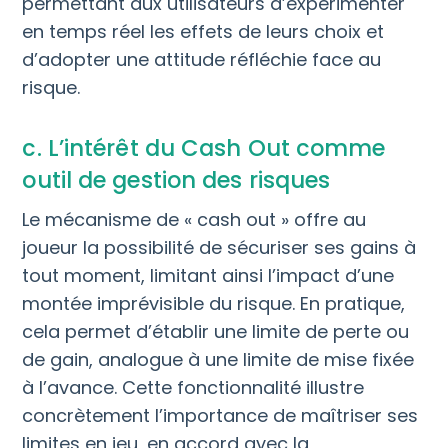
permettant aux utilisateurs d’expérimenter
en temps réel les effets de leurs choix et
d’adopter une attitude réfléchie face au
risque.
c. L’intérêt du Cash Out comme
outil de gestion des risques
Le mécanisme de « cash out » offre au
joueur la possibilité de sécuriser ses gains à
tout moment, limitant ainsi l’impact d’une
montée imprévisible du risque. En pratique,
cela permet d’établir une limite de perte ou
de gain, analogue à une limite de mise fixée
à l’avance. Cette fonctionnalité illustre
concrètement l’importance de maîtriser ses
limites en jeu, en accord avec la