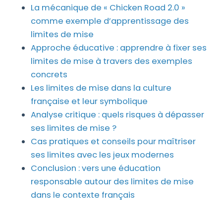
La mécanique de « Chicken Road 2.0 »
comme exemple d’apprentissage des
limites de mise
Approche éducative : apprendre à fixer ses
limites de mise à travers des exemples
concrets
Les limites de mise dans la culture
française et leur symbolique
Analyse critique : quels risques à dépasser
ses limites de mise ?
Cas pratiques et conseils pour maîtriser
ses limites avec les jeux modernes
Conclusion : vers une éducation
responsable autour des limites de mise
dans le contexte français