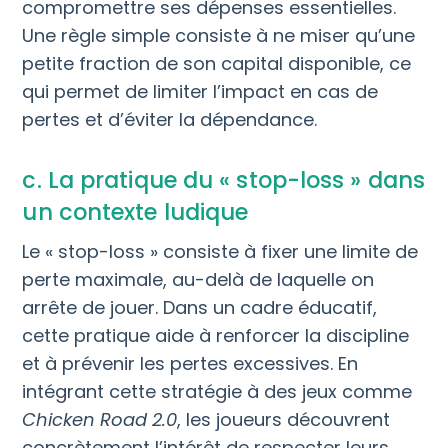
compromettre ses dépenses essentielles.
Une règle simple consiste à ne miser qu’une
petite fraction de son capital disponible, ce
qui permet de limiter l’impact en cas de
pertes et d’éviter la dépendance.
c. La pratique du « stop-loss » dans
un contexte ludique
Le « stop-loss » consiste à fixer une limite de
perte maximale, au-delà de laquelle on
arrête de jouer. Dans un cadre éducatif,
cette pratique aide à renforcer la discipline
et à prévenir les pertes excessives. En
intégrant cette stratégie à des jeux comme
Chicken Road 2.0
, les joueurs découvrent
concrètement l’intérêt de respecter leurs