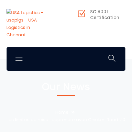
SO 9001
Certification
Our News
Home
Les limites de mise : apprendre avec Chicken Road 2.0