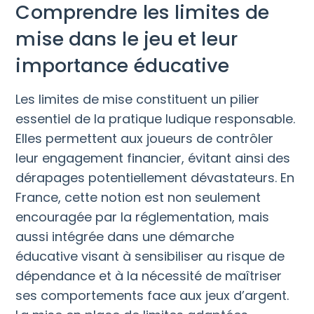
Comprendre les limites de
mise dans le jeu et leur
importance éducative
Les limites de mise constituent un pilier
essentiel de la pratique ludique responsable.
Elles permettent aux joueurs de contrôler
leur engagement financier, évitant ainsi des
dérapages potentiellement dévastateurs. En
France, cette notion est non seulement
encouragée par la réglementation, mais
aussi intégrée dans une démarche
éducative visant à sensibiliser au risque de
dépendance et à la nécessité de maîtriser
ses comportements face aux jeux d’argent.