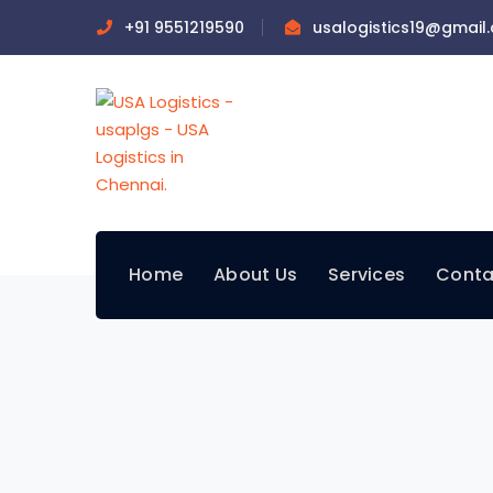
+91 9551219590
usalogistics19@gmail
Home
About Us
Services
Conta