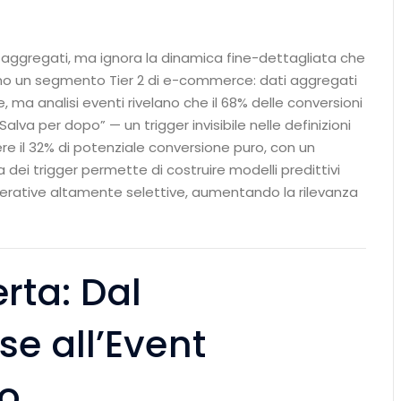
ern aggregati, ma ignora la dinamica fine-dettagliata che
mo un segmento Tier 2 di e-commerce: dati aggregati
ma analisi eventi rivelano che il 68% delle conversioni
Salva per dopo” — un trigger invisibile nelle definizioni
ere il 32% di potenziale conversione puro, con un
 dei trigger permette di costruire modelli predittivi
perative altamente selettive, aumentando la rilevanza
rta: Dal
e all’Event
co