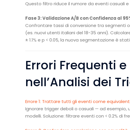
Questo filtro riduce il rumore da eventi casuali e 
Fase 3: Validazione A/B con Confidenza al 9
Confrontare tassi di conversione tra segmenti or
(es. nuovi utenti italiani del 18-35 anni). Calcola
± 1.1% e p < 0.05, la nuova segmentazione è stat
Errori Frequenti e
nell’Analisi dei Tr
Errore 1: Trattare tutti gli eventi come equivalent
Ignorare trigger deboli o casuali — ad esempio, u
modelli. Soluzione: filtrare eventi con < 0.2% di f