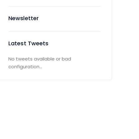
Newsletter
Latest Tweets
No tweets available or bad
configuration...