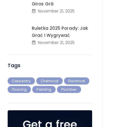
Giros Grá
November 21, 2025
Ruletka 2025 Porady: Jak
Grać i Wygrywać
November 21, 2025
Tags
Carpentry
Chemical
Electrical
Flooring
Painting
Plumber