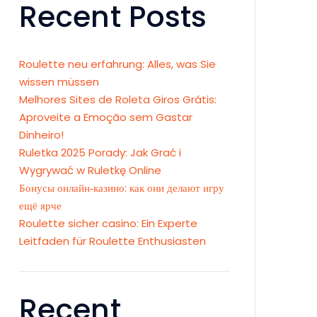
Recent Posts
Roulette neu erfahrung: Alles, was Sie
wissen müssen
Melhores Sites de Roleta Giros Grátis:
Aproveite a Emoção sem Gastar
Dinheiro!
Ruletka 2025 Porady: Jak Grać i
Wygrywać w Ruletkę Online
Бонусы онлайн‑казино: как они делают игру
ещё ярче
Roulette sicher casino: Ein Experte
Leitfaden für Roulette Enthusiasten
Recent