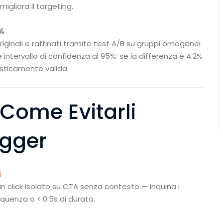
migliora il targeting.
5%
iginali e raffinati tramite test A/B su gruppi omogenei
re intervallo di confidenza al 95%: se la differenza è 4.2%
isticamente valida.
 Come Evitarli
igger
i
n click isolato su CTA senza contesto — inquina i
requenza o < 0.5s di durata.