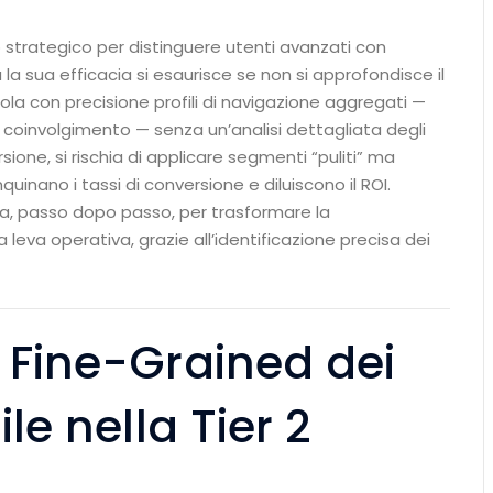
 strategico per distinguere utenti avanzati con
 sua efficacia si esaurisce se non si approfondisce il
 isola con precisione profili di navigazione aggregati —
di coinvolgimento — senza un’analisi dettagliata degli
ione, si rischia di applicare segmenti “puliti” ma
quinano i tassi di conversione e diluiscono il ROI.
a, passo dopo passo, per trasformare la
leva operativa, grazie all’identificazione precisa dei
 Fine-Grained dei
le nella Tier 2