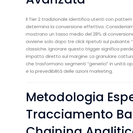
Il Tier 2 tradizionale identifica utenti con patt
determina la conversione effettiva. Consideria
mostrano un tasso medio del 28% di conversione, 
avviene solo dopo tre click ripetuti sul pulsante “
classiche. Ignorare questo trigger significa perd
impatto diretto sul margine. La granulare cattura
che trasformano segmenti “generici” in unità o
e la prevedibilità delle azioni marketing.
Metodologia Espe
Tracciamento Bas
Chaining Analiti