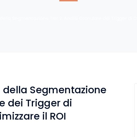
ella Segmentazione Tier 2: Analisi Granulare dei Trigger di 
a della Segmentazione
e dei Trigger di
mizzare il ROI