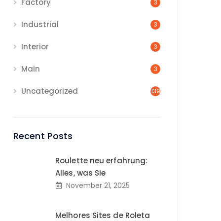
Factory
3
Industrial
3
Interior
3
Main
3
Uncategorized
139
Recent Posts
Roulette neu erfahrung:
Alles, was Sie
November 21, 2025
Melhores Sites de Roleta